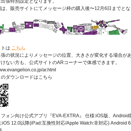
は出張特別設定となります。
間は、販売サイトにてメッセージ枠の購入後〜12月6日までと
イトは
こちら
出張の状況によりメッセージの位置、大きさが変化する場合が
行けない方も、公式サイトのARコーナーで体感できます。
www.evangelion.co.jp/ar.html
リのダウンロードはこちら
フォン向け公式アプリ『EVA-EXTRA』 仕様:iOS版、Android
OS 12.0以降(iPad:互換性対応/Apple Watch:非対応) Android 
料