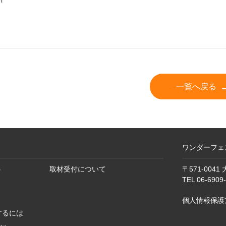
一覧へ戻る
ワンダーフェ
う
取材受付について
〒571-004
TEL 06-690
個人情報保護
するには