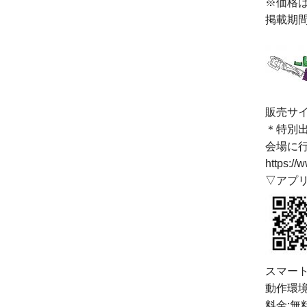
※価格
掲載期
販売サ
＊特別
会場に
https://
▽アプ
スマート
動作環境:i
料金:無