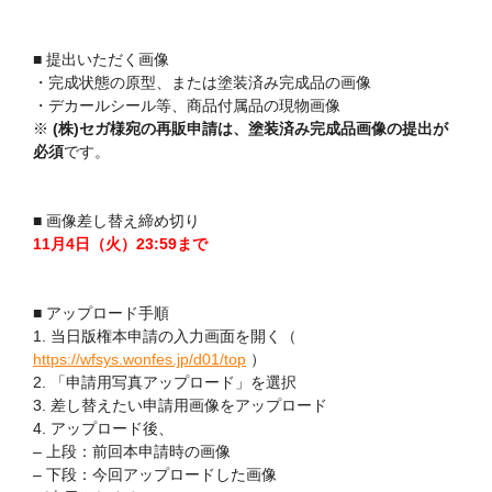
■ 提出いただく画像
・完成状態の原型、または塗装済み完成品の画像
・デカールシール等、商品付属品の現物画像
※
(株)セガ様宛の再販申請は、塗装済み完成品画像の提出が
必須
です。
■ 画像差し替え締め切り
11月4日（火）23:59まで
■ アップロード手順
1. 当日版権本申請の入力画面を開く（
https://wfsys.wonfes.jp/d01/top
）
2. 「申請用写真アップロード」を選択
3. 差し替えたい申請用画像をアップロード
4. アップロード後、
– 上段：前回本申請時の画像
– 下段：今回アップロードした画像