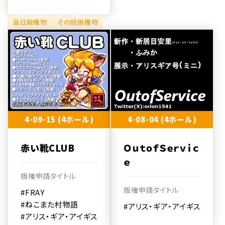
当日版権物
その他版権物
4-09-15 (4ホール)
4-08-04 (4ホール)
赤い靴CLUB
ＯｕｔｏｆＳｅｒｖｉｃ
ｅ
版権申請タイトル
版権申請タイトル
#FRAY
#ねこまた村物語
#アリス・ギア・アイギス
#アリス・ギア・アイギス