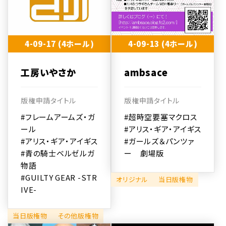
4-09-17 (4ホール)
4-09-13 (4ホール)
工房いやさか
ambsace
版権申請タイトル
版権申請タイトル
#フレームアームズ・ガ
#超時空要塞マクロス
ール
#アリス・ギア・アイギス
#アリス・ギア・アイギス
#ガールズ＆パンツァ
#青の騎士ベルゼルガ
ー 劇場版
物語
#GUILTY GEAR -STR
オリジナル
当日版権物
IVE-
当日版権物
その他版権物