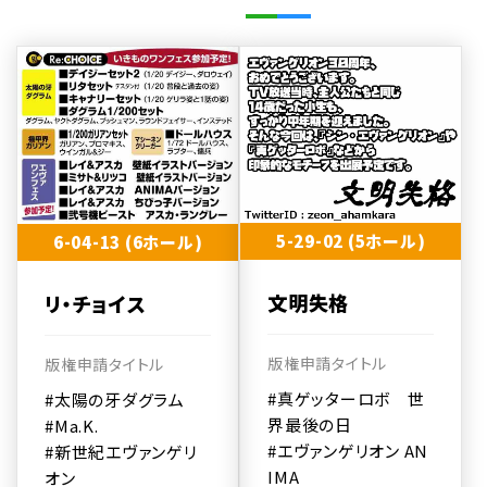
5-29-02 (5ホール)
6-04-13 (6ホール)
文明失格
リ・チョイス
版権申請タイトル
版権申請タイトル
#真ゲッターロボ 世
#太陽の牙ダグラム
界最後の日
#Ma.K.
#エヴァンゲリオン AN
#新世紀エヴァンゲリ
IMA
オン