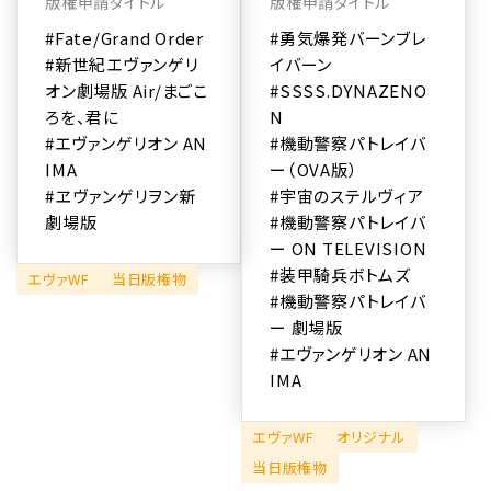
版権申請タイトル
版権申請タイトル
#Fate/Grand Order
#勇気爆発バーンブレ
#新世紀エヴァンゲリ
イバーン
オン劇場版 Air/まごこ
#SSSS.DYNAZENO
ろを、君に
N
#エヴァンゲリオン AN
#機動警察パトレイバ
IMA
ー（OVA版）
#ヱヴァンゲリヲン新
#宇宙のステルヴィア
劇場版
#機動警察パトレイバ
ー ON TELEVISION
#装甲騎兵ボトムズ
エヴァWF
当日版権物
#機動警察パトレイバ
ー 劇場版
#エヴァンゲリオン AN
IMA
エヴァWF
オリジナル
当日版権物