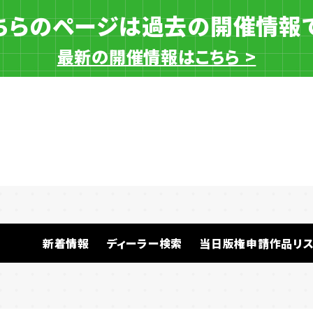
ちらのページは過去の開催情報
最新の開催情報はこちら >
一般ディーラー
新着情報
ディーラー検索
当日版権申請作品リス