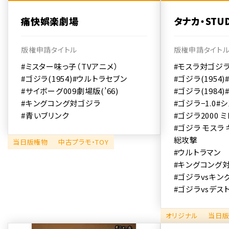
痛快娯楽劇場
タナカ・STUD
版権申請タイトル
版権申請タイト
#ミスター味っ子（TVアニメ）
#モスラ対ゴジ
#ゴジラ(1954)
#ウルトラセブン
#ゴジラ(1954)
#サイボーグ009劇場版(’66)
#ゴジラ(1984)
#キングコング対ゴジラ
#ゴジラ−1.0
#
#青いブリンク
#ゴジラ2000 
#ゴジラ モスラ
総攻撃
当日版権物
中古プラモ・TOY
#ウルトラマン
#キングコング
#ゴジラvsキン
#ゴジラvsデス
オリジナル
当日