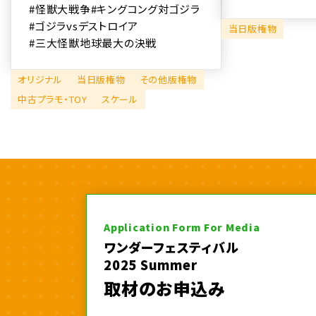
#怪獣大戦争
#キングコング対ゴジラ
#ゴジラvsデストロイア
当日版権物
#三大怪獣地球最大の決戦
オリジナル
当日版権物
その他版権物
中古プラモ・TOY
スケール
Application Form For Media
ワンダーフェスティバル
2025 Summer
取材のお申込み