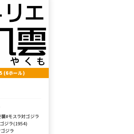
05 (6ホール)
ル
逆襲
#モスラ対ゴジラ
#ゴジラ(1954)
対ゴジラ