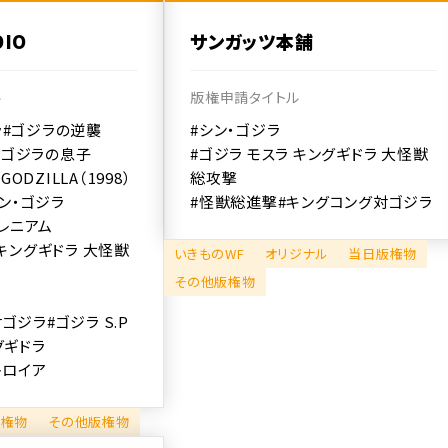
IO
サンガッツ本舗
ル
版権申請タイトル
ラ
#ゴジラの逆襲
#シン・ゴジラ
#ゴジラの息子
#ゴジラ モスラ キングギドラ 大怪獣
#GODZILLA（1998）
総攻撃
シン・ゴジラ
#怪獣総進撃
#キングコング対ゴジラ
ミレニアム
 キングギドラ 大怪獣
いきものWF
オリジナル
当日版権物
その他版権物
対ゴジラ
#ゴジラ S.P
グギドラ
トロイア
版権物
その他版権物