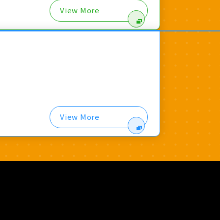
View More
View More