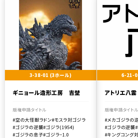
3-38-01 (3ホール)
6-21-
ギニョール造形工房 吉埜
アトリエ八雲
版権申請タイトル
版権申請タイト
#空の大怪獣ラドン
#モスラ対ゴジラ
#メカゴジラの
#ゴジラの逆襲
#ゴジラ(1954)
#ゴジラの逆襲
#ゴジラの息子
#ゴジラ−1.0
#キングコング