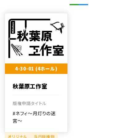
4-30-01 (4ホール)
秋葉原工作室
版権申請タイトル
#ネフィ～月灯りの迷
宮～
オリジナル
当日版権物