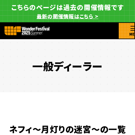
こちらのページは過去の開催情報です
最新の開催情報はこちら >
ME
一般ディーラー
ネフィ～月灯りの迷宮～の一覧