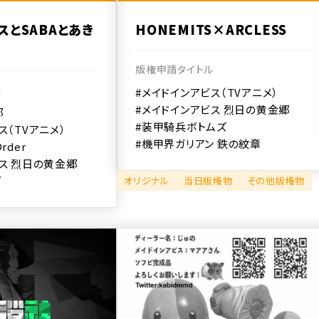
スとSABAとあき
HONEMITS×ARCLESS
版権申請タイトル
ル
#メイドインアビス（TVアニメ）
#メイドインアビス 烈日の黄金郷
部
#装甲騎兵ボトムズ
ス（TVアニメ）
#機甲界ガリアン 鉄の紋章
Order
ス 烈日の黄金郷
ズ
オリジナル
当日版権物
その他版権物