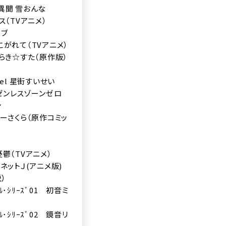
異聞 雪おんな
ス（TVアニメ）
イブ
がれて（TVアニメ）
#らき☆すた（原作版）
annel 星街すいせい
ゼンレスゾーンゼロ
ン
ーさくら（原作コミッ
鬱（TVアニメ）
ネットＪ(アニメ版)
）
ｶﾙ･ｼﾘｰｽﾞ01 初音ミ
ｶﾙ･ｼﾘｰｽﾞ02 鏡音リ