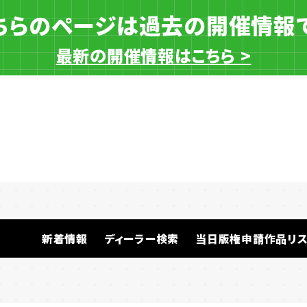
ちらのページは過去の開催情報
最新の開催情報はこちら >
一般ディーラー
新着情報
ディーラー検索
当日版権申請作品リス