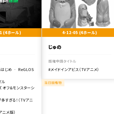
01 (4ホール)
4-12-05 (4ホール)
じゅの
ル
版権申請タイトル
 轟はじめ ‐ ReGLOS
#メイドインアビス（TVアニメ）
イル
当日版権物
ズ オフ&モンスターシ
多すぎる！（TVアニ
アニメ版）