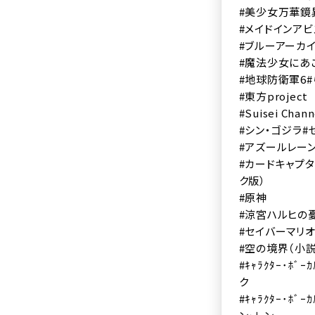
#美少女万華鏡
#メイドインアビ
#ブルーアーカ
#魔法少女にあこ
#地球防衛軍6
#東方project
#Suisei Ch
#シン・ゴジラ
#
#アズールレー
#カードキャプタ
ク版）
#原神
#涼宮ハルヒの憂
#セイバーマリオ
#空の境界（小説
#ｷｬﾗｸﾀｰ･ﾎﾞｰ
ク
#ｷｬﾗｸﾀｰ･ﾎﾞｰ