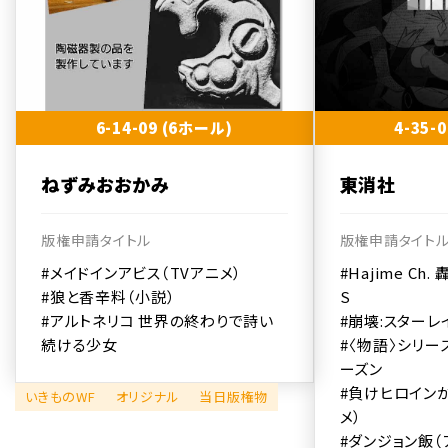
6-14-09 (6ホール)
4-35-
ねずみおおかみ
東消社
版権申請タイトル
版権申請タイト
#メイドインアビス（TVアニメ）
#Hajime Ch.
#狼と香辛料（小説）
S
#アルトネリコ 世界の終わりで詩い
#崩壊:スターレ
続ける少女
#〈物語〉シリー
ーズン
#負けヒロインが
いきものWF
オリジナル
当日版権物
メ）
#ダンジョン飯（