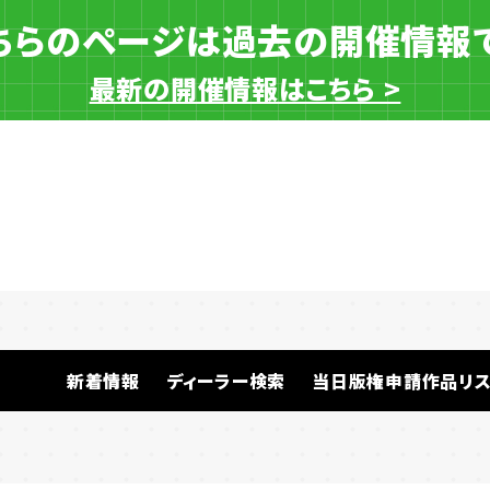
ちらのページは過去の開催情報
最新の開催情報はこちら >
一般ディーラー
新着情報
ディーラー検索
当日版権申請作品リス