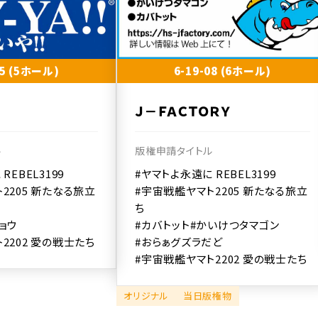
05 (5ホール)
6-19-08 (6ホール)
Ｊ－ＦＡＣＴＯＲＹ
ル
版権申請タイトル
REBEL3199
#ヤマトよ永遠に REBEL3199
2205 新たなる旅立
#宇宙戦艦ヤマト2205 新たなる旅立
ち
ョウ
#カバトット
#かいけつタマゴン
2202 愛の戦士たち
#おらぁグズラだど
#宇宙戦艦ヤマト2202 愛の戦士たち
オリジナル
当日版権物