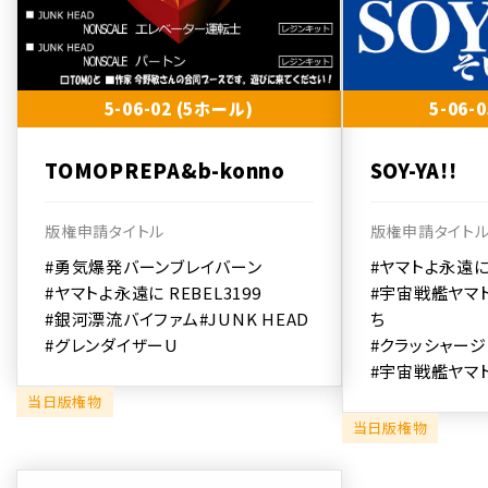
5-06-02 (5ホール)
5-06-
TOMOPREPA&b-konno
SOY-YA!!
版権申請タイトル
版権申請タイト
#勇気爆発バーンブレイバーン
#ヤマトよ永遠に 
#ヤマトよ永遠に REBEL3199
#宇宙戦艦ヤマト
#銀河漂流バイファム
#JUNK HEAD
ち
#グレンダイザーU
#クラッシャージ
#宇宙戦艦ヤマト
当日版権物
当日版権物