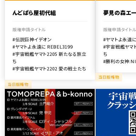
んどぱら屋初代組
夢見の森エー
版権申請タイトル
版権申請タイト
#伝説巨神イデオン
#ヤマトよ永遠に 
#ヤマトよ永遠に REBEL3199
#宇宙戦艦ヤマト
#宇宙戦艦ヤマト2205 新たなる旅立
ち
ち
#勝利の女神:NI
#宇宙戦艦ヤマト2202 愛の戦士たち
当日版権物
当日版権物