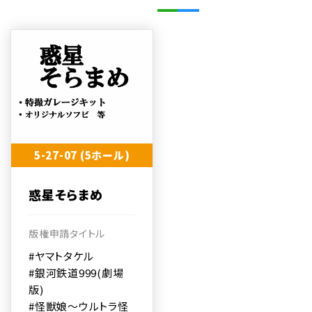
5-27-07 (5ホール)
惑星そらまめ
版権申請タイトル
#ヤマトタケル
#銀河鉄道999(劇場
版)
#怪獣娘～ウルトラ怪