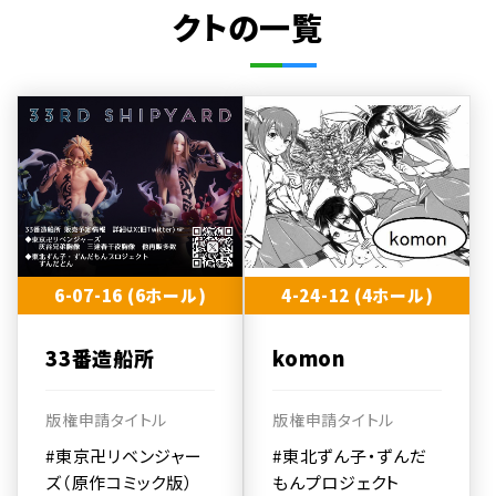
クトの一覧
6-07-16 (6ホール)
4-24-12 (4ホール)
33番造船所
komon
版権申請タイトル
版権申請タイトル
#東京卍リベンジャー
#東北ずん子・ずんだ
ズ（原作コミック版）
もんプロジェクト