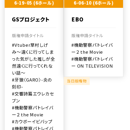
6-19-05 (6ホール)
6-06-10 (6ホール)
GSプロジェクト
EBO
版権申請タイトル
版権申請タイトル
#Vtuber草村しげ
#機動警察パトレイバ
み〜遠くに行ってしま
ー２ the Movie
った気がした推しが全
#機動警察パトレイバ
然遠くに行ってくれな
ー ON TELEVISION
い話〜
#牙狼〈GARO〉-炎の
当日版権物
刻印-
#交響詩篇エウレカセ
ブン
#機動警察パトレイバ
ー２ the Movie
#カウボーイビバップ
#機動警察パトレイバ