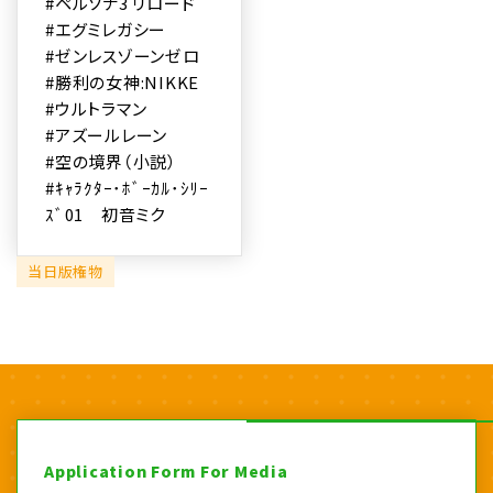
#ペルソナ3 リロード
#エグミレガシー
#ゼンレスゾーンゼロ
#勝利の女神:NIKKE
#ウルトラマン
#アズールレーン
#空の境界（小説）
#ｷｬﾗｸﾀｰ･ﾎﾞｰｶﾙ･ｼﾘｰ
ｽﾞ01 初音ミク
当日版権物
Application Form For Media