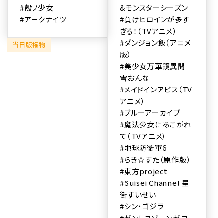
#殻ノ少女
&モンスターシーズン
#アークナイツ
#負けヒロインが多す
ぎる！（TVアニメ）
#ダンジョン飯（アニメ
当日版権物
版）
#美少女万華鏡異聞
雪おんな
#メイドインアビス（TV
アニメ）
#ブルーアーカイブ
#魔法少女にあこがれ
て（TVアニメ）
#地球防衛軍6
#らき☆すた（原作版）
#東方project
#Suisei Channel 星
街すいせい
#シン・ゴジラ
#ゼンレスゾーンゼロ