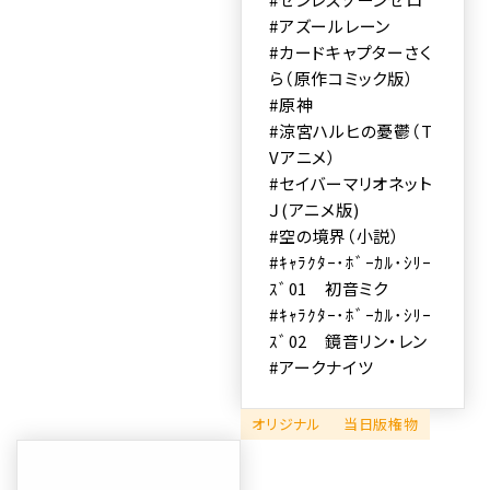
#アズールレーン
#カードキャプターさく
ら（原作コミック版）
#原神
#涼宮ハルヒの憂鬱（T
Vアニメ）
#セイバーマリオネット
Ｊ(アニメ版)
#空の境界（小説）
#ｷｬﾗｸﾀｰ･ﾎﾞｰｶﾙ･ｼﾘｰ
ｽﾞ01 初音ミク
#ｷｬﾗｸﾀｰ･ﾎﾞｰｶﾙ･ｼﾘｰ
ｽﾞ02 鏡音リン・レン
#アークナイツ
オリジナル
当日版権物