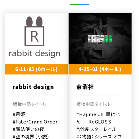
6-11-05 (6ホール)
4-35-01 (4ホール)
rabbit design
東消社
版権申請タイトル
版権申請タイトル
#月姫
#Hajime Ch. 轟はじ
#Fate/Grand Order
め ‐ ReGLOSS
#魔法使いの夜
#崩壊:スターレイル
#空の境界（小説）
#〈物語〉シリーズ オフ