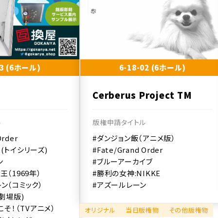
13 (6ホール)
6-18-02 (6ホール)
Cerberus Project TM
ル
版権申請タイトル
Order
#ダンジョン飯（アニメ版）
(トイシリーズ)
#Fate/Grand Order
ン
#ブルーアーカイブ
王（1969年）
#勝利の女神:NIKKE
ン（コミック）
#アズールレーン
(劇場版)
こそ！（TVアニメ）
オリジナル
当日版権物
その他版権物