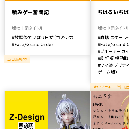
積みゲー奮闘記
ちはるいちば
版権申請タイトル
版権申請タイト
#放課後ていぼう日誌（コミック）
#崩壊:スターレ
#Fate/Grand Order
#Fate/Grand 
#ブルーアーカ
#劇場版 機動
当日版権物
#ウマ娘 プリテ
ゲーム版）
オリジナル
当日