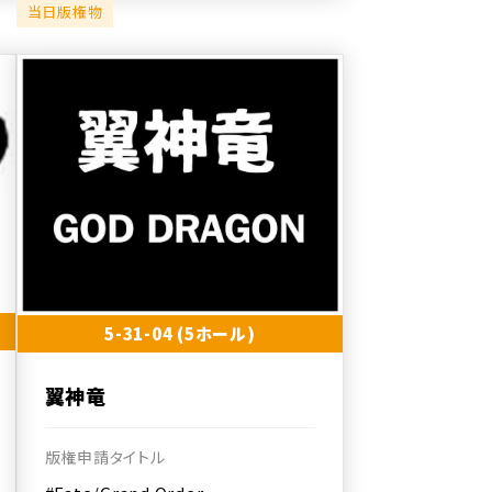
当日版権物
5-31-04 (5ホール)
翼神竜
版権申請タイトル