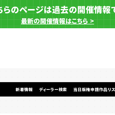
ちらのページは過去の開催情報
最新の開催情報はこちら >
一般ディーラー
新着情報
ディーラー検索
当日版権申請作品リス