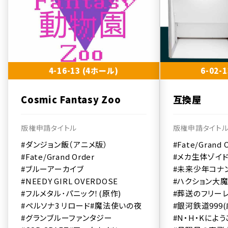
4-16-13 (4ホール)
6-02-
Cosmic Fantasy Zoo
互換屋
版権申請タイトル
版権申請タイト
#ダンジョン飯（アニメ版）
#Fate/Grand 
#Fate/Grand Order
#メカ生体ゾイド
#ブルーアーカイブ
#未来少年コナ
#NEEDY GIRL OVERDOSE
#ハクション大魔
#フルメタル･パニック！(原作)
#葬送のフリーレ
#ペルソナ3 リロード
#魔法使いの夜
#銀河鉄道999
#グランブルーファンタジー
#N・H・Kによう