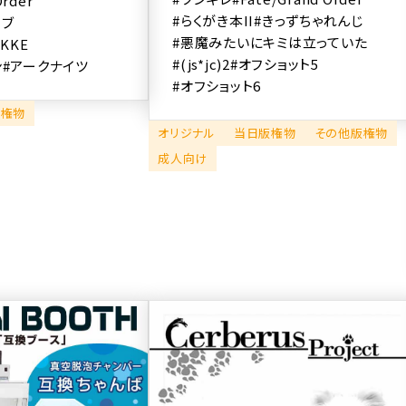
Order
#らくがき本II
#きっずちゃれんじ
イブ
#悪魔みたいにキミは立っていた
KKE
#(js*jc)2
#オフショット5
ン
#アークナイツ
#オフショット6
版権物
オリジナル
当日版権物
その他版権物
成人向け