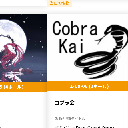
当日版権物
2-10-06 (2ホール)
05 (4ホール)
コブラ会
版権申請タイトル
ル
#ツンギレ
#Fate/Grand Order