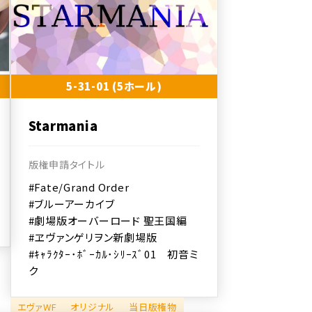
5-31-01 (5ホール)
Starmania
版権申請タイトル
#Fate/Grand Order
#ブルーアーカイブ
#劇場版オーバーロード 聖王国編
#ヱヴァンゲリヲン新劇場版
#ｷｬﾗｸﾀｰ･ﾎﾞｰｶﾙ･ｼﾘｰｽﾞ01 初音ミ
ク
エヴァWF
オリジナル
当日版権物