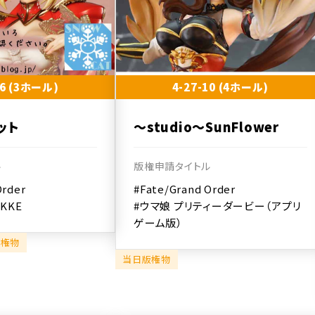
16 (3ホール)
4-27-10 (4ホール)
ット
～studio～SunFlower
ル
版権申請タイトル
Order
#Fate/Grand Order
KKE
#ウマ娘 プリティーダービー（アプリ
ゲーム版）
版権物
当日版権物