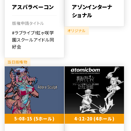
アスパラベーコン
アゾンインターナ
ショナル
版権申請タイトル
オリジナル
#ラブライブ!虹ヶ咲学
園スクールアイドル同
好会
当日版権物
5-08-15 (5ホール)
4-12-20 (4ホール)