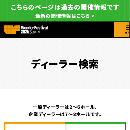
こちらのページは過去の開催情報です
最新の開催情報はこちら >
ME
ディーラー検索
一般ディーラーは2～6ホール、
企業ディーラーは7～8ホールです。