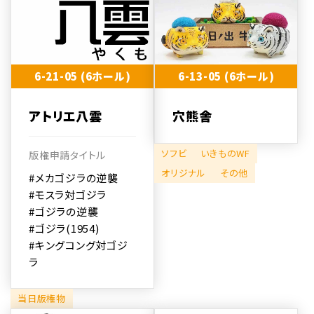
6-21-05 (6ホール)
6-13-05 (6ホール)
アトリエ八雲
穴熊舎
ソフビ
いきものWF
版権申請タイトル
オリジナル
その他
#メカゴジラの逆襲
#モスラ対ゴジラ
#ゴジラの逆襲
#ゴジラ(1954)
#キングコング対ゴジ
ラ
当日版権物