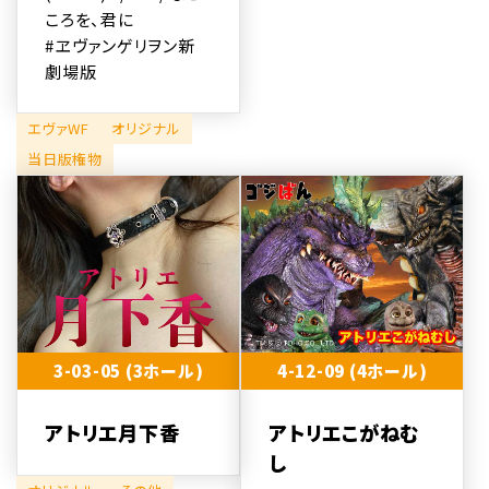
ころを、君に
#ヱヴァンゲリヲン新
劇場版
エヴァWF
オリジナル
当日版権物
3-03-05 (3ホール)
4-12-09 (4ホール)
アトリエ月下香
アトリエこがねむ
し