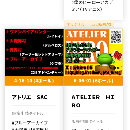
#僕のヒーローアカデ
ミア（TVアニメ）
オリジナル
当日版権物
4-16-10 (4ホール)
6-06-01 (6ホール)
アトリエ SAC
ＡＴＥＬＩＥＲ ＨＩ
ＲＯ
版権申請タイトル
版権申請タイトル
#ブルーアーカイブ
#大魔界村
#魔界村