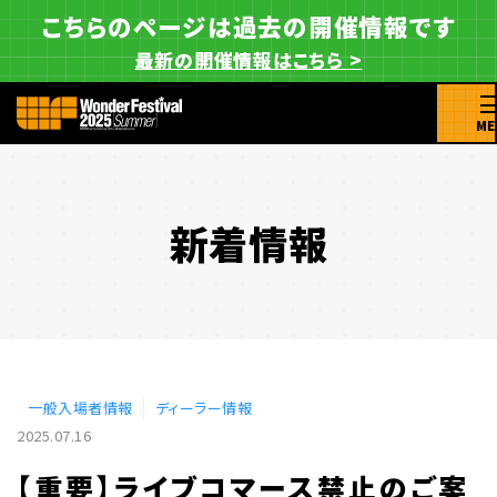
こちらのページは過去の開催情報です
最新の開催情報はこちら >
ME
新着情報
一般入場者情報
ディーラー情報
2025.07.16
【重要】ライブコマース禁止のご案