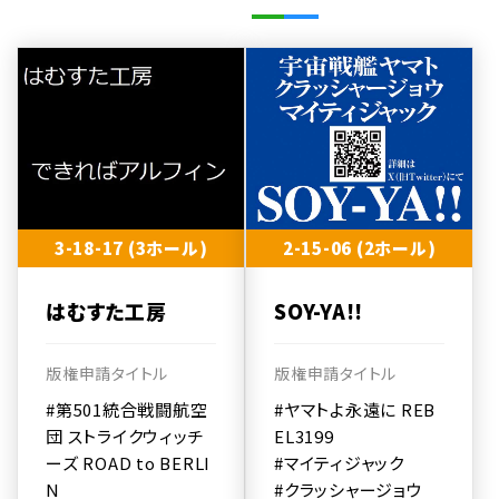
3-18-17 (3ホール)
2-15-06 (2ホール)
はむすた工房
SOY-YA!!
版権申請タイトル
版権申請タイトル
#第501統合戦闘航空
#ヤマトよ永遠に REB
団 ストライクウィッチ
EL3199
ーズ ROAD to BERLI
#マイティジャック
N
#クラッシャージョウ