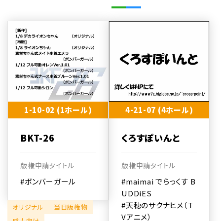
1-10-02 (1ホール)
4-21-07 (4ホール)
BKT-26
くろすぽいんと
版権申請タイトル
版権申請タイトル
#ボンバーガール
#maimai でらっくす B
UDDiES
#天穂のサクナヒメ（T
オリジナル
当日版権物
Vアニメ）
成人向け