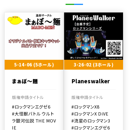
5-14-06 (5ホール)
3-26-02 (3ホール)
まぁぼ～麺
Planeswalker
版権申請タイトル
版権申請タイトル
#ロックマンエグゼ6
#ロックマンX8
#大怪獣バトル ウルト
#ロックマンX DiVE
ラ銀河伝説 THE MOV
#流星のロックマン3
IE
#ロックマンエグゼ6