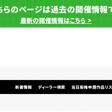
ちらのページは過去の開催情報
最新の開催情報はこちら >
一般ディーラー
新着情報
ディーラー検索
当日版権申請作品リス