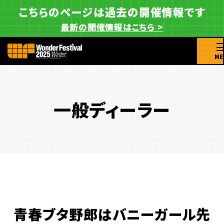
こちらのページは過去の開催情報です
最新の開催情報はこちら >
ME
一般ディーラー
青春ブタ野郎はバニーガール先