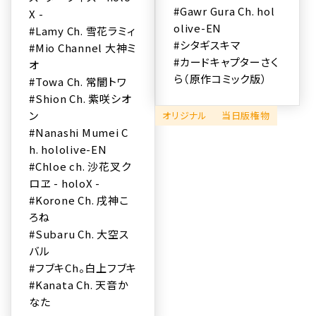
#Gawr Gura Ch. hol
X -
olive-EN
#Lamy Ch. 雪花ラミィ
#シタギスキマ
#Mio Channel 大神ミ
#カードキャプターさく
オ
ら（原作コミック版）
#Towa Ch. 常闇トワ
#Shion Ch. 紫咲シオ
ン
オリジナル
当日版権物
#Nanashi Mumei C
h. hololive-EN
#Chloe ch. 沙花叉ク
ロヱ - holoX -
#Korone Ch. 戌神こ
ろね
#Subaru Ch. 大空ス
バル
#フブキCh。白上フブキ
#Kanata Ch. 天音か
なた