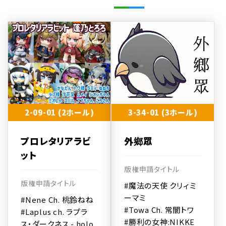
2-09-01 (2ホール)
3-34-01 (3ホール)
プロレタリアラビ
外鄉眾
ット
版権申請タイトル
版権申請タイトル
#魔法の天使 クリィミ
ーマミ
#Nene Ch. 桃鈴ねね
#Towa Ch. 常闇トワ
#Laplus ch. ラプラ
#勝利の女神:NIKKE
ス・ダークネス - holo