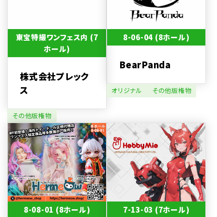
東宝特撮ワンフェス内 (7
8-06-04 (8ホール)
ホール)
BearPanda
株式会社プレック
ス
オリジナル
その他版権物
その他版権物
8-08-01 (8ホール)
7-13-03 (7ホール)