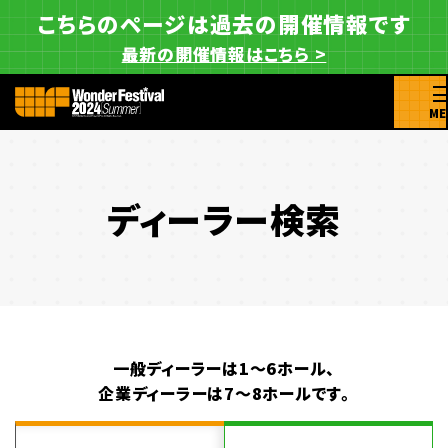
こちらのページは過去の開催情報です
最新の開催情報はこちら >
ME
ディーラー検索
一般ディーラーは1～6ホール、
企業ディーラーは7～8ホールです。