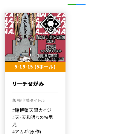
5-19-15 (5ホール)
リーチせがみ
版権申請タイトル
#賭博堕天録カイジ
#天-天和通りの快男
児
#アカギ(原作)