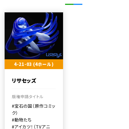
4-21-03 (4ホール)
リサセッズ
版権申請タイトル
#宝石の国（原作コミッ
ク）
#動物たち
#アイカツ！（TVアニ