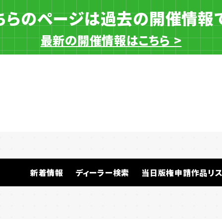
ちらのページは過去の開催情報
最新の開催情報はこちら >
一般ディーラー
新着情報
ディーラー検索
当日版権申請作品リス