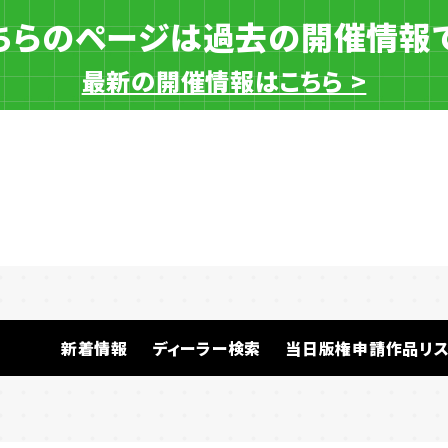
ちらのページは過去の開催情報
最新の開催情報はこちら >
一般ディーラー
新着情報
ディーラー検索
当日版権申請作品リス