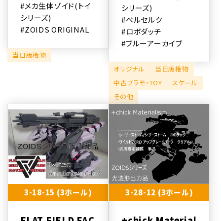
#メカ生体ゾイド(トイ
シリーズ)
シリーズ)
#ベルセルク
#ZOIDS ORIGINAL
#ロボダッチ
#ブルーアーカイブ
当日版権物
オリジナル
当日版権物
中古プラモ・TOY
スケール
その他
3-18-15 (3ホール)
3-28-12 (3ホール)
FLAT FIELD FAC
+chick Material