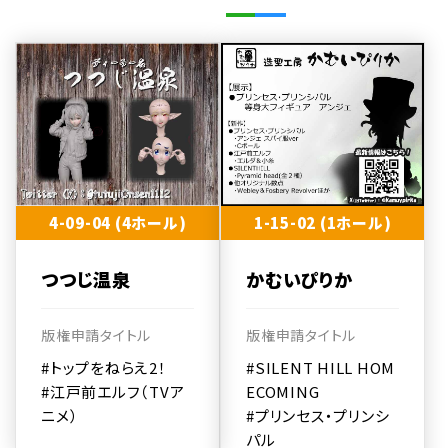
4-09-04 (4ホール)
1-15-02 (1ホール)
つつじ温泉
かむいぴりか
版権申請タイトル
版権申請タイトル
#トップをねらえ2！
#SILENT HILL HOM
#江戸前エルフ（TVア
ECOMING
ニメ）
#プリンセス・プリンシ
パル