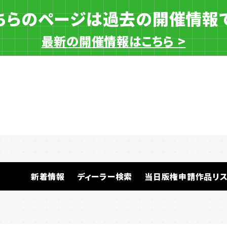
ちらのページは過去の開催情報
最新の開催情報はこちら >
一般ディーラー
新着情報
ディーラー検索
当日版権申請作品リス