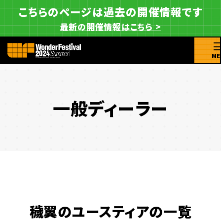
こちらのページは過去の開催情報です
最新の開催情報はこちら >
ME
一般ディーラー
穢翼のユースティアの一覧