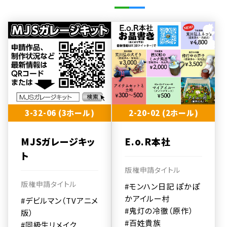
3-32-06 (3ホール)
2-20-02 (2ホール)
MJSガレージキッ
E.o.R本社
ト
版権申請タイトル
版権申請タイトル
#モンハン日記 ぽかぽ
かアイルー村
#デビルマン（TVアニメ
#鬼灯の冷徹（原作）
版）
#百姓貴族
#同級生リメイク