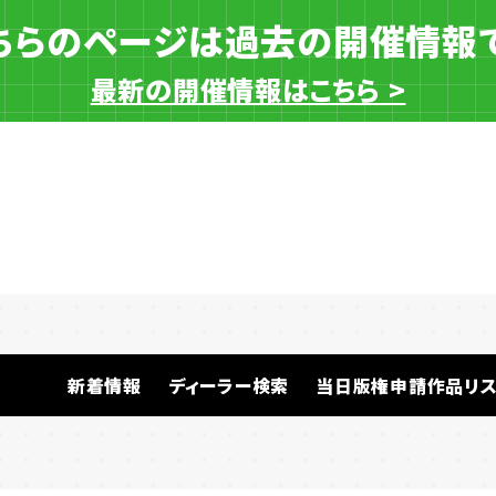
ちらのページは過去の開催情報
最新の開催情報はこちら >
一般ディーラー
新着情報
ディーラー検索
当日版権申請作品リス