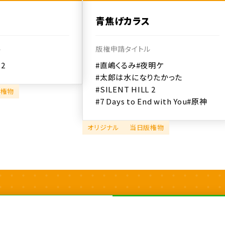
青焦げカラス
ル
版権申請タイトル
 2
#直嶋くるみ
#夜明ケ
#太郎は水になりたかった
#SILENT HILL 2
版権物
#7 Days to End with You
#原神
オリジナル
当日版権物