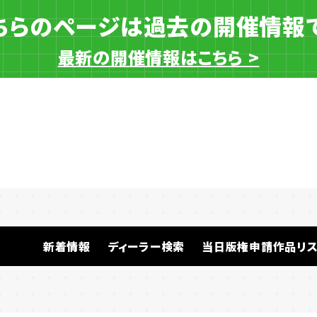
ちらのページは過去の開催情報
最新の開催情報はこちら >
一般ディーラー
新着情報
ディーラー検索
当日版権申請作品リス