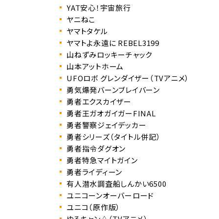
YAT安心！宇宙旅行
ヤニねこ
ヤマトタケル
ヤマトよ永遠に REBEL3199
山ねずみロッキーチャック
山本アットホーム
UFOロボ グレンダイザー（TVアニメ）
勇気爆発バーンブレイバーン
勇者エクスカイザー
勇者王ガオガイガーFINAL
勇者警察ジェイデッカー
勇者シリーズ（タイトル併記）
勇者指令ダグオン
勇者特急マイトガイン
勇者ライディーン
有人潜水調査船しんかい6500
ユニコーンオーバーロード
ユニコ（原作版）
ゆるキャン△（TVアニメ）