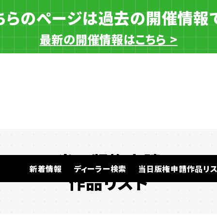
ちらのページは過去の開催情報
最新の開催情報はこちら >
当日版権申請
新着情報
ディーラー検索
当日版権申請作品リス
作品リスト