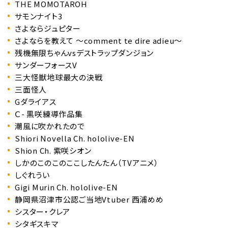
THE MOMOTAROH
サモンナイト3
さよならジュピター
さよならを教えて ～comment te dire adieu～
残機無限ちゃんvsデストラップダンジョン
サンダーフォースV
三大怪獣地球最大の決戦
三面怪人
Gダライアス
Ｃ- 黒咲練導作品集
潮風に吹かれたので
Shiori Novella Ch. hololive-EN
Shion Ch. 紫咲シオン
しかのこのこのここしたんたん（TVアニメ）
しぐれうい
Gigi Murin Ch. hololive-EN
静岡県沼津市公認ご当地Vtuber 西浦めめ
シスター・クレア
シタギスキマ