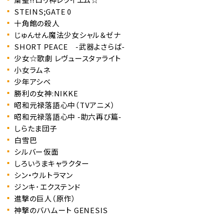
STEINS;GATE 0
十角館の殺人
じゅんせん魔法少女シャル＆ゼナ
SHORT PEACE -武器よさらば-
少女☆歌劇 レヴュースタァライト
小女ラムネ
少年アシベ
勝利の女神:NIKKE
昭和元禄落語心中（TVアニメ）
昭和元禄落語心中 -助六再び篇-
しらたま団子
白雪巴
シルバー仮面
しろいうまキャラクター
シン・ウルトラマン
ジンキ･エクステンド
進撃の巨人（原作）
神撃のバハムート GENESIS