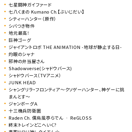
七星闘神ガイファード
七八くまの Kumano Ch.【ぶいじだい】
シティーハンター（原作）
シバつき物件
地元最高！
巨神ゴーグ
ジャイアントロボ THE ANIMATION -地球が静止する日-
灼眼のシャナ
邪神の弁当屋さん
Shadowverse(シャドウバース)
シャドウバース（TVアニメ）
JUNK HEAD
シャングリラ・フロンティア〜クソゲーハンター、神ゲーに挑
まんとす〜
ジャンボーグＡ
十三機兵防衛圏
Raden Ch. 儒烏風亭らでん ‐ ReGLOSS
終末トレインどこへいく?
粛聖!!ロリ神レクイエム☆