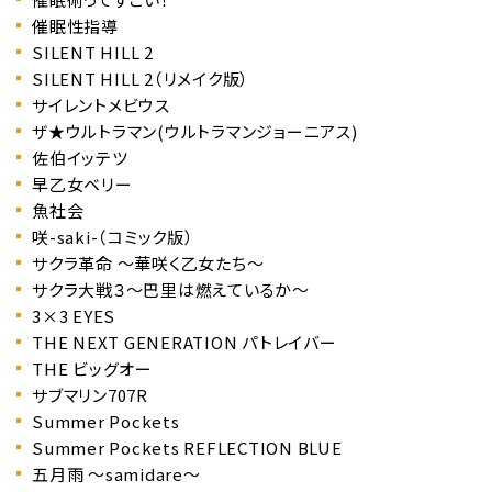
催眠性指導
SILENT HILL 2
SILENT HILL 2（リメイク版）
サイレントメビウス
ザ★ウルトラマン(ウルトラマンジョーニアス)
佐伯イッテツ
早乙女ベリー
魚社会
咲-saki-（コミック版）
サクラ革命 〜華咲く乙女たち〜
サクラ大戦３～巴里は燃えているか～
3×3 EYES
THE NEXT GENERATION パトレイバー
THE ビッグオー
サブマリン707R
Summer Pockets
Summer Pockets REFLECTION BLUE
五月雨 ～samidare～