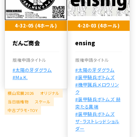
4-32-05 (4ホール)
4-20-03 (4ホール)
だんご商会
ensing
版権申請タイトル
版権申請タイトル
#太陽の牙ダグラム
#太陽の牙ダグラム
#Ma.K.
#装甲騎兵ボトムズ
#機甲猟兵メロウリン
ク
横山宏展2026
オリジナル
#装甲騎兵ボトムズ 赫
当日版権物
スケール
奕たる異端
中古プラモ・TOY
#装甲騎兵ボトムズ
ザ･ラストレッドショル
ダー