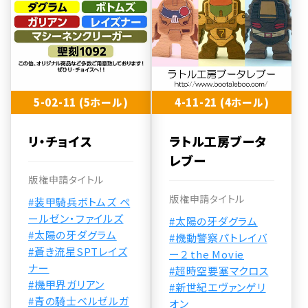
5-02-11 (5ホール)
4-11-21 (4ホール)
リ・チョイス
ラトル工房ブータ
レブー
版権申請タイトル
版権申請タイトル
#装甲騎兵ボトムズ ペ
ールゼン・ファイルズ
#太陽の牙ダグラム
#太陽の牙ダグラム
#機動警察パトレイバ
#蒼き流星SPTレイズ
ー２ the Movie
ナー
#超時空要塞マクロス
#機甲界ガリアン
#新世紀エヴァンゲリ
#青の騎士ベルゼルガ
オン