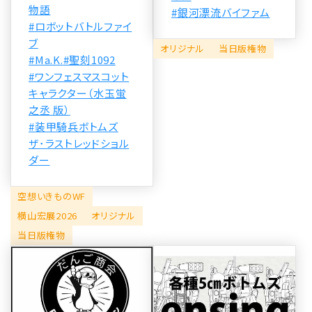
物語
#銀河漂流バイファム
#ロボットバトルファイ
ブ
オリジナル
当日版権物
#Ma.K.
#聖刻1092
#ワンフェスマスコット
キャラクター（水玉蛍
之丞 版）
#装甲騎兵ボトムズ
ザ･ラストレッドショル
ダー
空想いきものWF
横山宏展2026
オリジナル
当日版権物