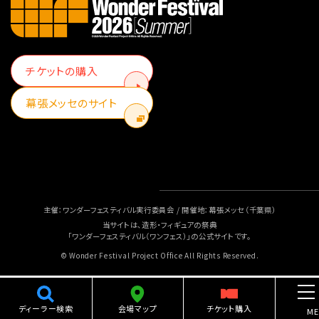
チケットの購入
幕張メッセのサイト
主催：ワンダーフェスティバル実行委員会 / 開催地：幕張メッセ（千葉県）
当サイトは、造形・フィギュアの祭典
「ワンダーフェスティバル（ワンフェス）」の公式サイトです。
© Wonder Festival Project Office All Rights Reserved.
ディーラー検索
会場マップ
チケット購入
ME