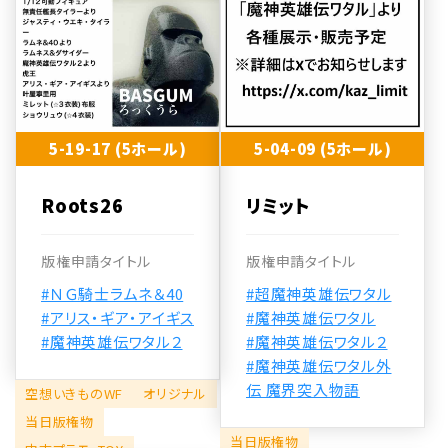
5-19-17 (5ホール)
5-04-09 (5ホール)
Roots26
リミット
版権申請タイトル
版権申請タイトル
#ＮＧ騎士ラムネ＆40
#超魔神英雄伝ワタル
#アリス・ギア・アイギス
#魔神英雄伝ワタル
#魔神英雄伝ワタル２
#魔神英雄伝ワタル２
#魔神英雄伝ワタル外
伝 魔界突入物語
空想いきものWF
オリジナル
当日版権物
当日版権物